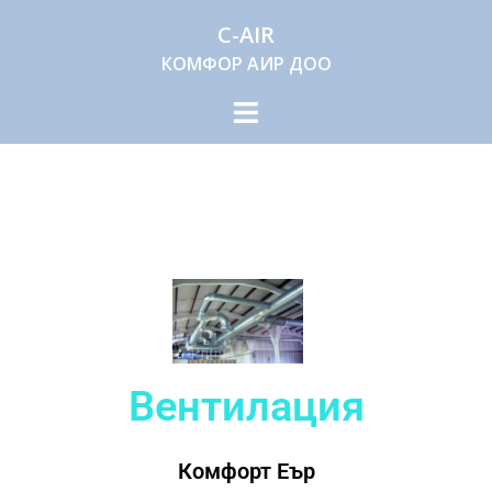
C-AIR
КОМФОР АИР ДОО
Вентилация
Комфорт Еър