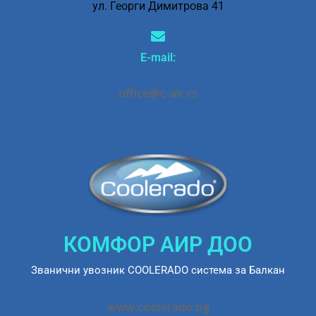
ул. Георги Димитрова 41
E-mail:
office@c-air.rs
КОМФОР АИР ДОО
Званични увозник COOLERADO система за Балкан
www.coolerado.bg