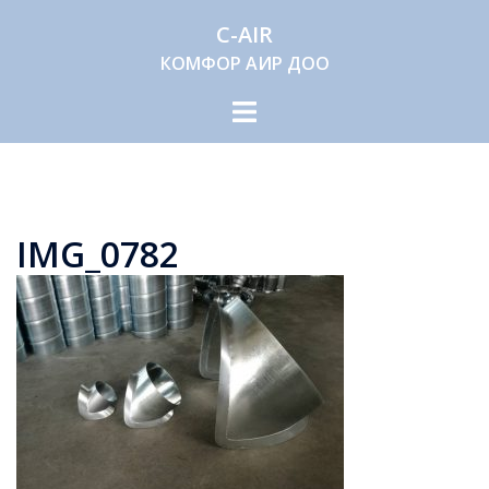
C-AIR
КОМФОР АИР ДОО
IMG_0782