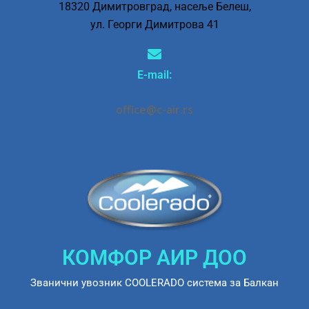
18320 Димитровград, насеље Белеш,
ул. Георги Димитрова 41
E-mail:
office@c-air.rs
КОМФОР АИР ДОО
Званични увозник COOLERADO система за Балкан